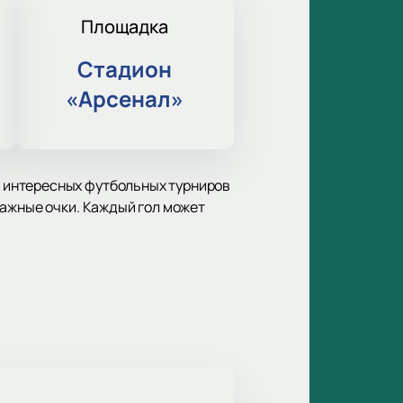
Площадка
Стадион
«Арсенал»
 интересных футбольных турниров
важные очки. Каждый гол может
е место для настоящих ценителей
у на протяжении всего сезона.