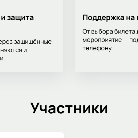
 и защита
Поддержка на 
От выбора билета 
мероприятие — под
через защищённые
телефону.
аняются и
и.
Участники