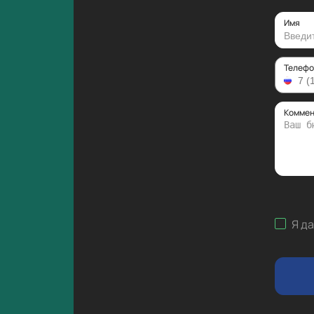
Имя
Телефо
Коммен
Я д