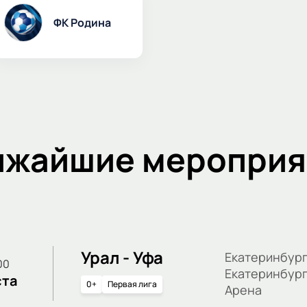
ФК Родина
ижайшие мероприя
Урал - Уфа
Екатеринбург
:00
Екатеринбур
ста
0+
Первая лига
Арена