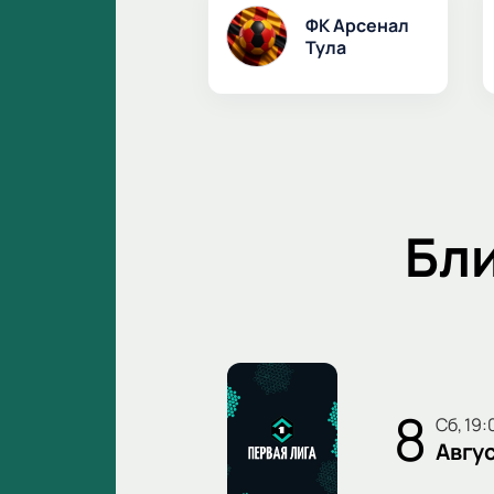
ФК Арсенал
Тула
Бл
8
сб, 19
Авгу