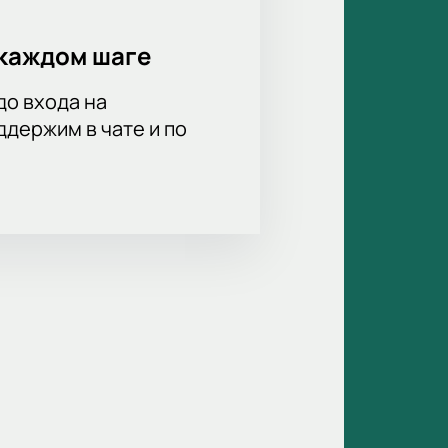
каждом шаге
до входа на
держим в чате и по