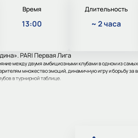
Время
Длительность
13:00
~
2 часа
дина». PARI Первая Лига
яние между двумя амбициозными клубами в одном из самых
зрителям множество эмоций, динамичную игру и борьбу за 
убов в турнирной таблице.
игры
ет в Туле, по адресу: проспект Ленина, 87/3. Это идеально
 команда «Родина». Оба коллектива показывают сильную игр