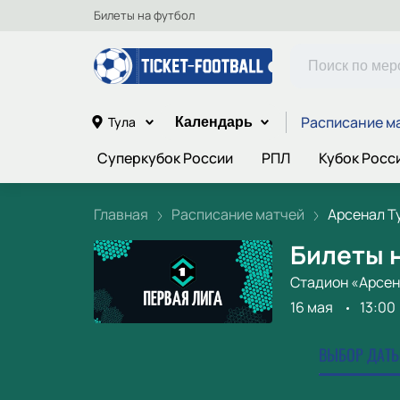
Билеты на футбол
Расписание м
Тула
Календарь
Суперкубок России
РПЛ
Кубок Росс
Главная
Расписание матчей
Арсенал Тул
Билеты н
Стадион «Арсе
16 мая
13:00
ВЫБОР ДАТЫ