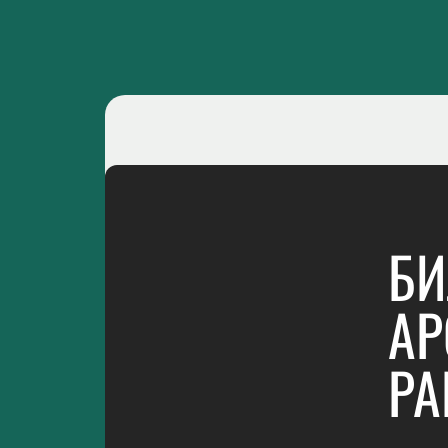
БИ
АР
PA