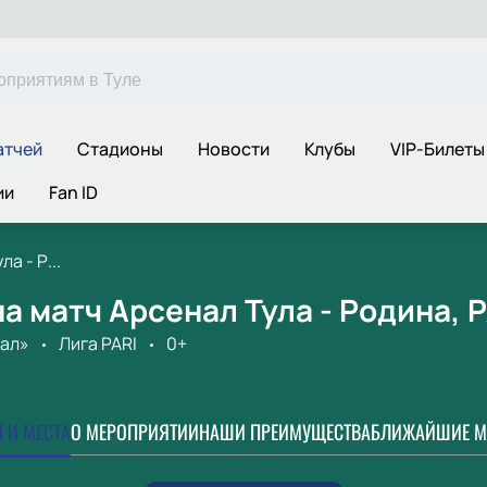
атчей
Стадионы
Новости
Клубы
VIP-Билеты
ии
Fan ID
а - Р...
а матч Арсенал Тула - Родина, 
нал»
Лига PARI
0+
 И МЕСТА
О МЕРОПРИЯТИИ
НАШИ ПРЕИМУЩЕСТВА
БЛИЖАЙШИЕ М