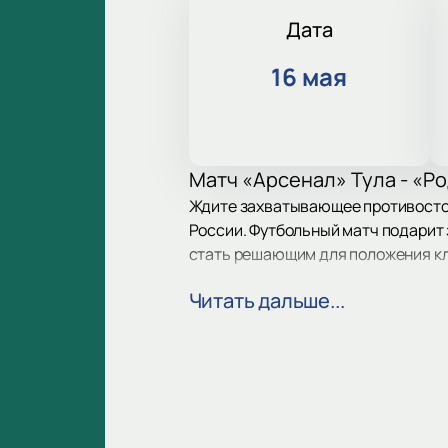
Дата
16 мая
Матч «Арсенал» Тула - «Ро
Ждите захватывающее противосто
России. Футбольный матч подарит 
стать решающим для положения кл
Читать дальше...
Дата и место проведения 
Главное футбольное событие пройд
спорта и любителей ярких матчей.
Участники матча
В игре встретятся ФК «Арсенал» и