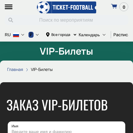
0
Расписан
₽
Все города
RU
Календарь
VIP-Билеты
Главная
VIP-Билеты
ЗАКАЗ VIP-БИЛЕТОВ
Имя