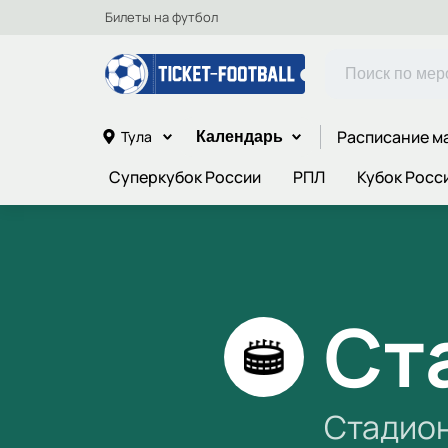
Билеты на футбол
Расписание м
Тула
Календарь
Суперкубок России
РПЛ
Кубок Росс
Ст
Стадио