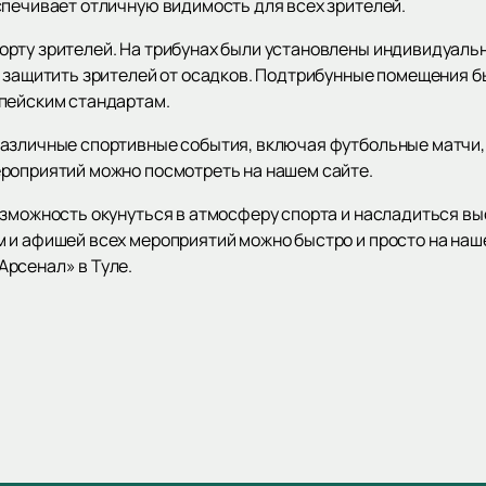
спечивает отличную видимость для всех зрителей.
рту зрителей. На трибунах были установлены индивидуальн
ы защитить зрителей от осадков. Подтрибунные помещения 
опейским стандартам.
азличные спортивные события, включая футбольные матчи,
роприятий можно посмотреть на нашем сайте.
озможность окунуться в атмосферу спорта и насладиться 
м и афишей всех мероприятий можно быстро и просто на наш
рсенал» в Туле.