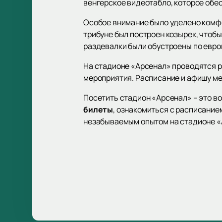
венгерское видеотабло, которое обе
Особое внимание было уделено комфо
трибуне был построен козырек, чтоб
раздевалки были обустроены по евр
На стадионе «Арсенал» проводятся р
мероприятия. Расписание и афишу ме
Посетить стадион «Арсенал» – это в
билеты
, ознакомиться с расписание
незабываемым опытом на стадионе «А