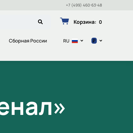
+7 (499) 460-63-48
Корзина
:
0
₽
Сборная России
RU
$
€
₽
енал»