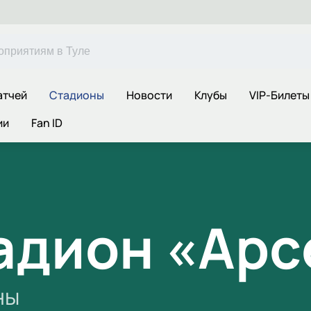
атчей
Стадионы
Новости
Клубы
VIP-Билеты
ии
Fan ID
адион «Арс
ны