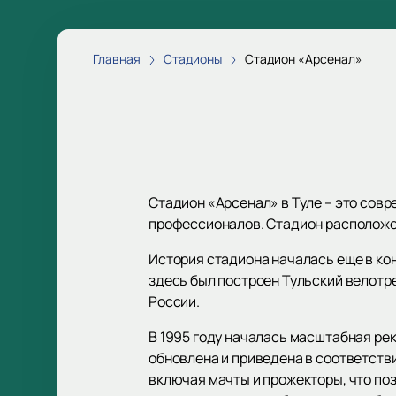
Главная
Стадионы
Стадион «Арсенал»
Стадион «Арсенал» в Туле – это совр
профессионалов. Стадион расположен
История стадиона началась еще в кон
здесь был построен Тульский велотр
России.
В 1995 году началась масштабная ре
обновлена и приведена в соответств
включая мачты и прожекторы, что по