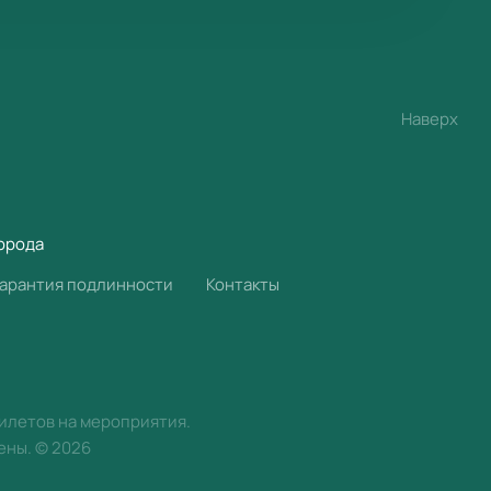
Наверх
орода
Гарантия подлинности
Контакты
билетов на мероприятия.
ены.
©
2026