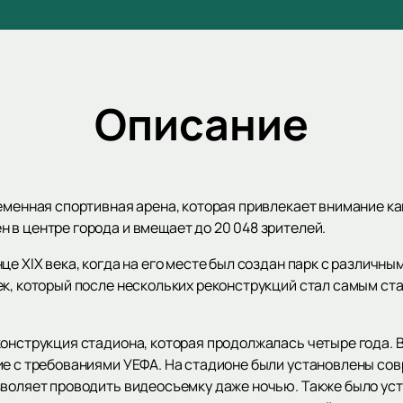
Описание
еменная спортивная арена, которая привлекает внимание ка
 в центре города и вмещает до 20 048 зрителей.
це XIX века, когда на его месте был создан парк с различ
ек, который после нескольких реконструкций стал самым с
конструкция стадиона, которая продолжалась четыре года. 
ие с требованиями УЕФА. На стадионе были установлены с
зволяет проводить видеосъемку даже ночью. Также было ус