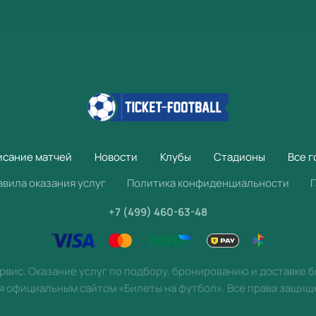
исание матчей
Новости
Клубы
Стадионы
Все г
авила оказания услуг
Политика конфиденциальности
+7 (499) 460-63-48
вис. Оказание услуг по подбору, бронированию и доставке 
я официальным сайтом «Билеты на футбол». Все права защищ