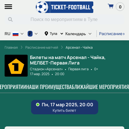
0
Расписание ма
₽
Тула
RU
Календарь
Главная
Расписание матчей
Арсенал - Чайка
Билеты на матч Арсенал - Чайка,
МЕЛБЕТ-Первая Лига
Стадион «Арсенал»
Первая лига
0+
17 мар. 2025
20:00
МЕРОПРИЯТИИ
НАШИ ПРЕИМУЩЕСТВА
БЛИЖАЙШИЕ МЕРОПРИЯТИЯ