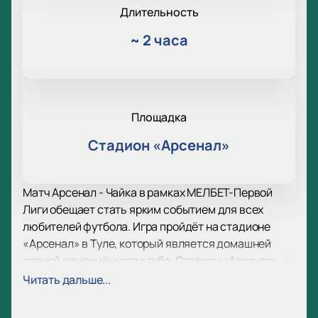
Длительность
~
2 часа
Площадка
Стадион «Арсенал»
Матч Арсенал - Чайка в рамках МЕЛБЕТ-Первой
Лиги обещает стать ярким событием для всех
любителей футбола. Игра пройдёт на стадионе
«Арсенал» в Туле, который является домашней
ареной одноимённого клуба. Стадион «Арсенал» —
это современная площадка, соответствующая
Читать дальше...
всем необходимым стандартам и обеспечивающая
комфортное пребывание зрителей.