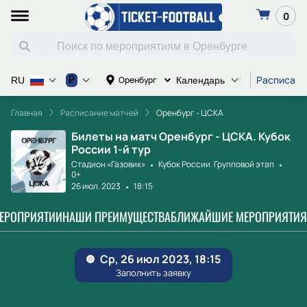
0
Расписани
₽
Оренбург
RU
Календарь
Главная
Расписание матчей
Оренбург - ЦСКА
Билеты на матч Оренбург - ЦСКА. Кубок
России 1-й тур
Стадион «Газовик»
Кубок России. Групповой этап
0+
26 июл. 2023
18:15
МЕРОПРИЯТИИ
НАШИ ПРЕИМУЩЕСТВА
БЛИЖАЙШИЕ МЕРОПРИЯТИЯ