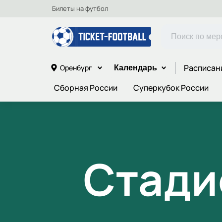
Билеты на футбол
Расписан
Оренбург
Календарь
Сборная России
Суперкубок России
Стади