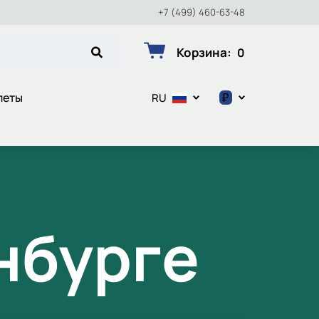
+7 (499) 460-63-48
Корзина
:
0
₽
леты
RU
$
€
₽
нбурге