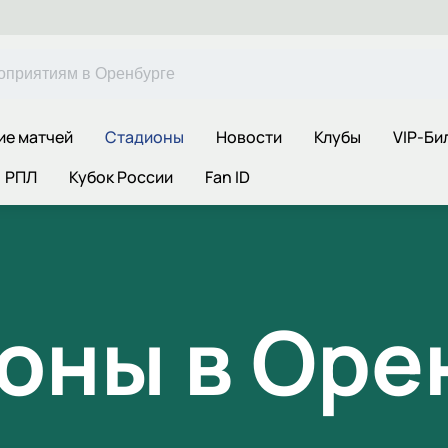
ие матчей
Стадионы
Новости
Клубы
VIP-Би
РПЛ
Кубок России
Fan ID
оны в Оре