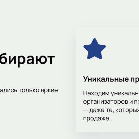
е с семьей, друзьями или коллегами и проведите незабывае
тью этого спортивного события. Билеты уже в продаже!
ыбирают
Уникальные п
тались только яркие
Находим уникальн
организаторов и 
— даже те, которы
продаже.