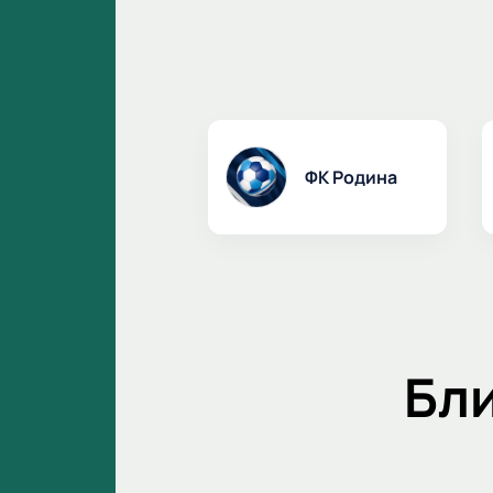
ФК Родина
Бл