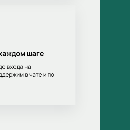
каждом шаге
до входа на
держим в чате и по