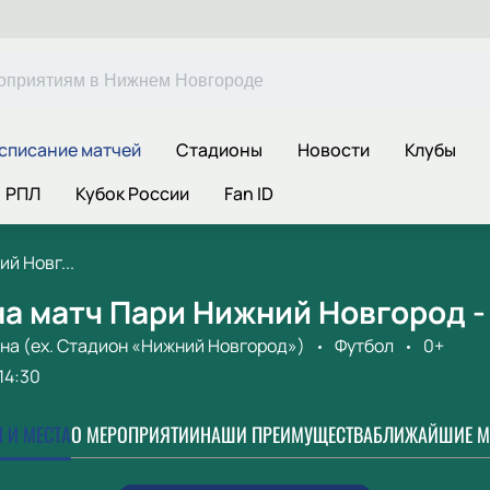
списание матчей
Стадионы
Новости
Клубы
РПЛ
Кубок России
Fan ID
й Новг...
а матч Пари Нижний Новгород -
на (ex. Стадион «Нижний Новгород»)
Футбол
0+
14:30
 И МЕСТА
О МЕРОПРИЯТИИ
НАШИ ПРЕИМУЩЕСТВА
БЛИЖАЙШИЕ М