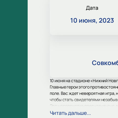
Дата
10 июня, 2023
Совкомб
10 июня на стадионе «Нижний Новг
Главные герои этого противостоян
поле. Вас ждет невероятная игра,
чтобы стать свидетелями незабыва
Это мероприятие предназначено дл
от ярких эмоций и ощущения волше
Читать дальше...