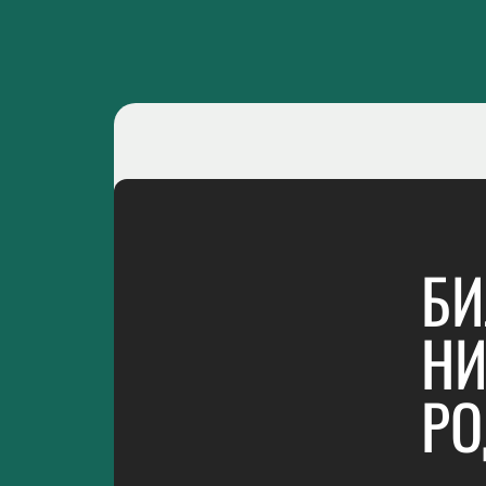
БИ
НИ
Р