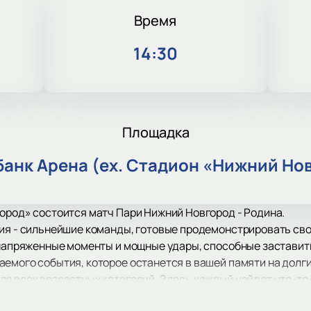
Время
14:30
Площадка
анк Арена (ex. Стадион «Нижний Но
ород» состоится матч Пари Нижний Новгород - Родина.
ия - сильнейшие команды, готовые продемонстрировать сво
 напряженные моменты и мощные удары, способные заставит
емого события, которое останется в вашей памяти на долги
я всех возрастных категорий. Здесь каждый найдет что-то 
бства, а взрослые получат заряд адреналина и удовольств