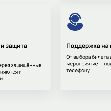
 и защита
Поддержка на 
От выбора билета 
мероприятие — под
через защищённые
телефону.
аняются и
и.