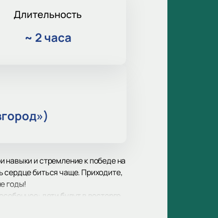
Длительность
~
2 часа
вгород»)
и навыки и стремление к победе на
ь сердце биться чаще. Приходите,
е годы!
особенное: дети будут в восторге
ие от великолепной игры настоящих