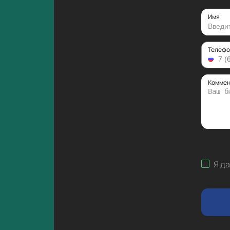
Имя
Телефо
Коммен
Я д