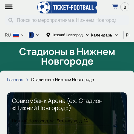
0
Рас
₽
Нижний Новгород
RU
Календарь
Стадионы в Нижнем
Новгороде
Главная
Стадионы в Нижнем Новгороде
Совкомбанк Арена (ex. Стадион
«Нижний Новгород»)
Нижний Новгород, ул. Бетанкура, д. 1А