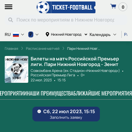
0
Рас
₽
Нижний Новгород
RU
Календарь
Главная
Расписание матчей
Пари Нижний Новг...
Билеты на матч Российской Премьер
лиги. Пари Нижний Новгород - Зенит
Совкомбанк Арена (ex. Стадион «Нижний Новгород»)
Российская Премьер Лига
0+
22 июл. 2023
15:15
МЕРОПРИЯТИИ
НАШИ ПРЕИМУЩЕСТВА
БЛИЖАЙШИЕ МЕРОПРИЯТИЯ