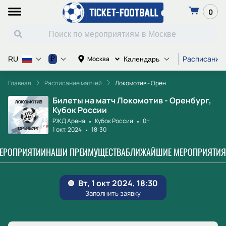
0
Расписание
₽
Москва
RU
Календарь
Главная
Расписание матчей
Локомотив - Орен...
Билеты на матч Локомотив - Оренбург,
Кубок России
РЖД Арена
Кубок России
0+
1 окт. 2024
18:30
МЕРОПРИЯТИИ
НАШИ ПРЕИМУЩЕСТВА
БЛИЖАЙШИЕ МЕРОПРИЯТИЯ