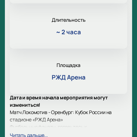
Длительность
~
2 часа
Площадка
РЖД Арена
Дата и время начала мероприятия могут
измениться!
Матч Локомотив - Оренбург: Кубок России на
стадионе «РЖД Арена»
Футбольные фанаты, готовьтесь к
захватывающему событию! На стадионе «РЖД
Читать дальше...