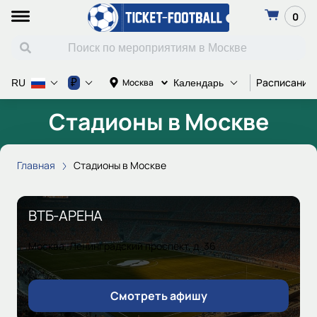
0
Расписание
₽
Москва
RU
Календарь
Стадионы в Москве
Главная
Стадионы в Москве
ВТБ-АРЕНА
Москва, Ленинградский проспект, д. 36
Смотреть афишу