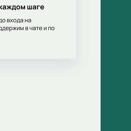
каждом шаге
до входа на
держим в чате и по