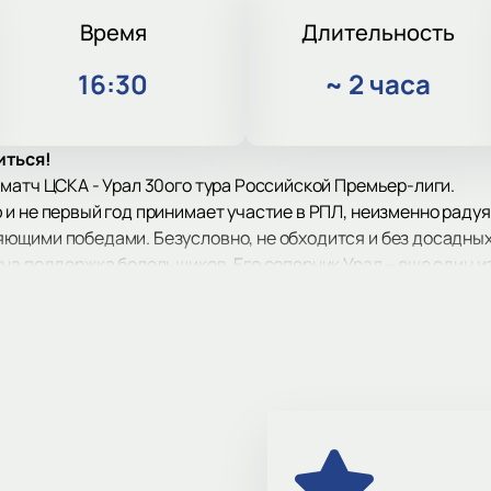
Время
Длительность
16:30
~
2 часа
иться!
матч ЦСКА - Урал 30ого тура Российской Премьер-лиги.
и не первый год принимает участие в РПЛ, неизменно радуя
ющими победами. Безусловно, не обходится и без досадных
жна поддержка болельщиков. Его соперник Урал – еще один
рого пристально следят сотни фанатов. Он также не новичок
.
пионата встречается пара сильных и интересных сопернико
 матче ЦСКА - Урал, побывав на трибунах стадиона. Билеты 