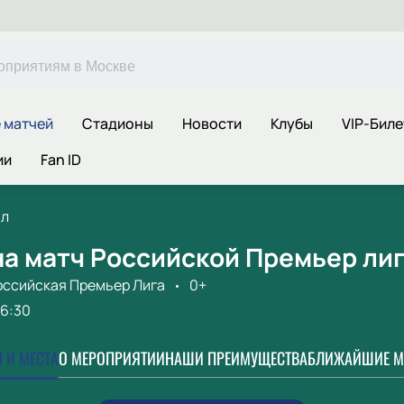
 матчей
Стадионы
Новости
Клубы
VIP-Бил
ии
Fan ID
ал
а матч Российской Премьер лиг
оссийская Премьер Лига
0+
16:30
 И МЕСТА
О МЕРОПРИЯТИИ
НАШИ ПРЕИМУЩЕСТВА
БЛИЖАЙШИЕ М