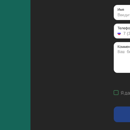
Имя
Телефо
Коммен
Я д