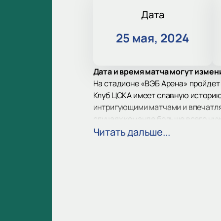
Дата
25 мая, 2024
Дата и время матча могут измен
На стадионе «ВЭБ Арена» пройдет 
Клуб ЦСКА имеет славную историю 
интригующими матчами и впечатля
случаях команде больше всего ну
футбольный клуб, за успехами кото
Читать дальше...
перспективным и сильным игроком
В очередном туре регулярного чем
Узнайте, кому достанется победа в