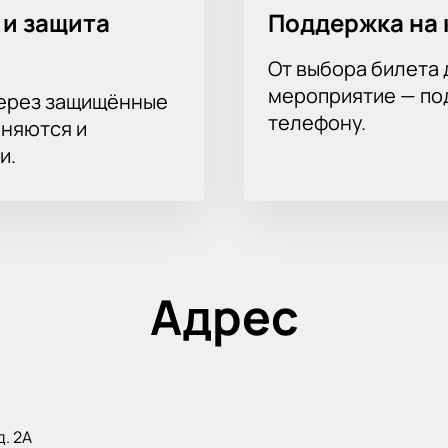
 и защита
Поддержка на 
От выбора билета 
мероприятие — под
через защищённые
телефону.
аняются и
и.
Адрес
д. 2А