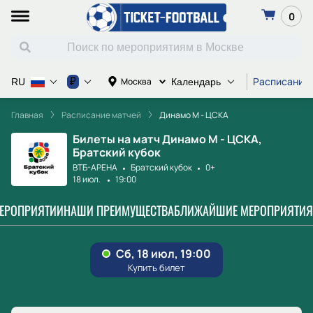
0
Расписание
₽
Москва
RU
Календарь
Главная
Расписание матчей
Динамо М - ЦСКА
Билеты на матч Динамо М - ЦСКА,
Братский кубок
ВТБ-АРЕНА
Братский кубок
0+
18 июл.
19:00
МЕРОПРИЯТИИ
НАШИ ПРЕИМУЩЕСТВА
БЛИЖАЙШИЕ МЕРОПРИЯТИЯ