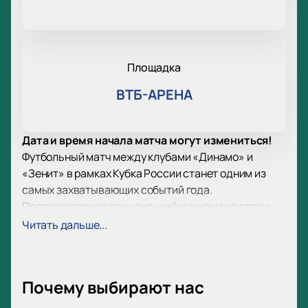
Площадка
ВТБ-АРЕНА
Дата и время начала матча могут измениться!
Футбольный матч между клубами «Динамо» и
«Зенит» в рамках Кубка России станет одним из
самых захватывающих событий года.
Противостояние двух сильнейших команд страны
всегда привлекает огромное внимание
Читать дальше...
болельщиков и специалистов. Прогнозировать
исход матча сложно: обе команды в отличной
форме и готовы бороться за выход в следующий
Почему выбирают нас
этап турнира.
Дата и место проведения игры