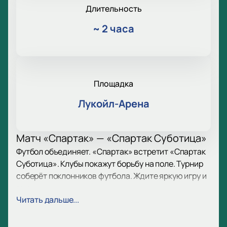
Длительность
~
2 часа
Площадка
Лукойл-Арена
Матч «Спартак» — «Спартак Суботица»
Футбол объединяет. «Спартак» встретит «Спартак
Суботица». Клубы покажут борьбу на поле. Турнир
соберёт поклонников футбола. Ждите яркую игру и
эмоции.
Дата и место встречи
Читать дальше...
Соберитесь на матч 13 июля. Стадион «Лукойл-
Арена» ждёт гостей. Адрес: Москва, шоссе