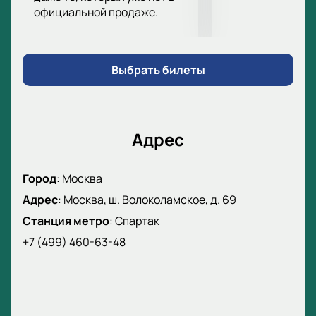
официальной продаже.
Корпоративным клиентам предложим
специальные условия.
Закажите билеты по телефону.
Менеджер поможет с выбором мест.
Выбрать билеты
Цены смотрите на сайте.
Адрес
Город
:
Москва
Адрес
:
Москва, ш. Волоколамское, д. 69
Станция метро
:
Спартак
+7 (499) 460-63-48