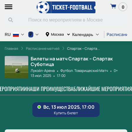
0
Расписание
₽
Москва
RU
Календарь
Главная
Расписание матчей
Спартак – Спарта...
Билеты на матч Спартак – Спартак
Суботица
Лукойл-Арена
Футбол. Товарищеский Матч
0+
13 июл. 2025
17:00
МЕРОПРИЯТИИ
НАШИ ПРЕИМУЩЕСТВА
БЛИЖАЙШИЕ МЕРОПРИЯТИЯ