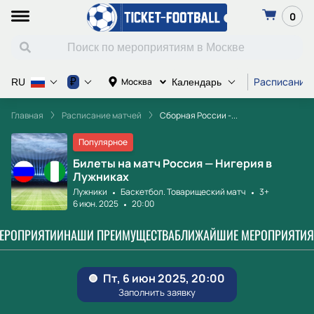
0
Расписание
₽
Москва
RU
Календарь
Главная
Расписание матчей
Сборная России -...
Популярное
Билеты на матч Россия — Нигерия в
Лужниках
Лужники
Баскетбол. Товарищеский мaтч
3+
6 июн. 2025
20:00
МЕРОПРИЯТИИ
НАШИ ПРЕИМУЩЕСТВА
БЛИЖАЙШИЕ МЕРОПРИЯТИЯ