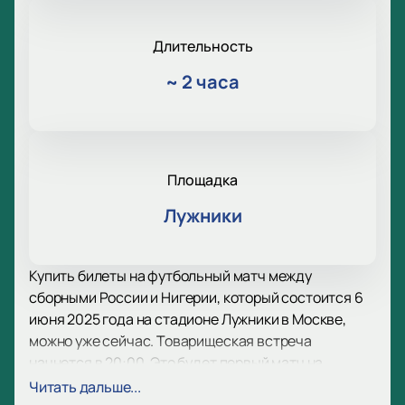
Длительность
~
2 часа
Площадка
Лужники
Купить билеты на футбольный матч между
сборными России и Нигерии, который состоится 6
июня 2025 года на стадионе Лужники в Москве,
можно уже сейчас. Товарищеская встреча
начнется в 20:00. Это будет первый матч на
главной арене страны для наших футболистов
Читать дальше...