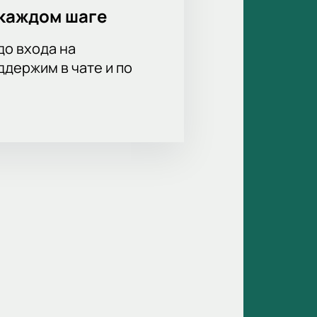
каждом шаге
до входа на
держим в чате и по