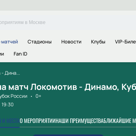
 матчей
Стадионы
Новости
Клубы
VIP-Бил
ии
Fan ID
- Дина...
а матч Локомотив - Динамо, Ку
убок России
0+
19:30
 И МЕСТА
О МЕРОПРИЯТИИ
НАШИ ПРЕИМУЩЕСТВА
БЛИЖАЙШИЕ М