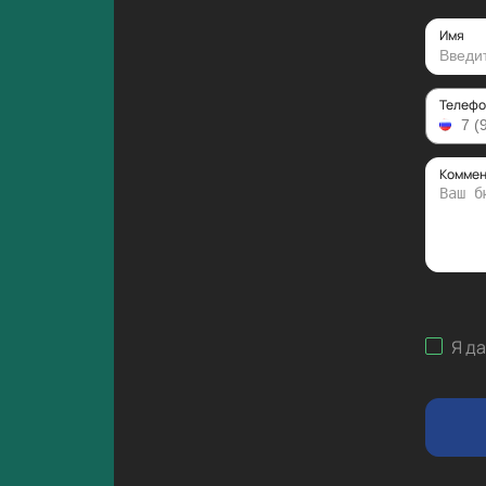
Имя
Телефо
Коммен
Я д