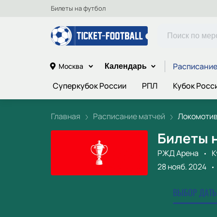
Билеты на футбол
Расписание
Москва
Календарь
Суперкубок России
РПЛ
Кубок Росс
Главная
Расписание матчей
Локомотив 
Билеты н
РЖД Арена
К
28 нояб. 2024
ВЫБОР ДАТЫ