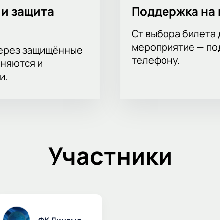
 и защита
Поддержка на 
От выбора билета 
мероприятие — под
через защищённые
телефону.
аняются и
и.
Участники
ФК Динамо