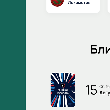
Локомотив
Бл
15
сб, 1
Авг