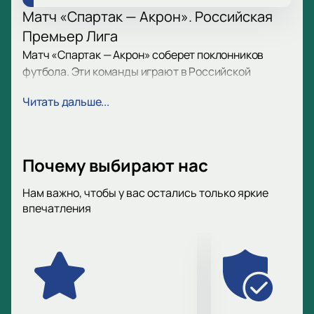
Матч «Спартак — Акрон». Российская
Премьер Лига
Матч «Спартак — Акрон» соберет поклонников
футбола. Эти команды играют в Российской
Премьер-Лиге. Каждый матч приносит борьбу и
Читать дальше...
азарт. Футболисты показывают яркую игру.
Болельщики ждут новых эмоций.
Дата и место встречи
Почему выбирают нас
Игра пройдет в Москве по адресу Волоколамское
шоссе, 69. Приходите на стадион заранее.
Нам важно, чтобы у вас остались только яркие
впечатления
Состав участников
«Спартак» Москва — один из сильнейших клубов
России. Клуб завоевал много трофеев. Команда
часто побеждает в чемпионате страны. «Акрон»
Тольятти — молодой клуб с большими амбициями.
Футболисты стремятся к успеху и показывают