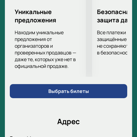
характер.
Уникальные
Безопасная 
предложения
защита данн
Стадион «Лукойл Арена»
Матч состоится на стадионе «Лукойл Арена».
Находим уникальные
Все платежи про
Здесь могут разместиться более 45 тысяч
предложения от
защищённые шлю
болельщиков. Трибуны комфортные и
организаторов и
не сохраняются 
вместительные. Натуральное травяное покрытие
проверенных продавцов —
в безопасности.
обеспечивает отличное качество игры. Поле
даже те, которых уже нет в
официальной продаже.
ровное и ярко-зеленое. Вся инфраструктура
соответствует современным требованиям.
Билеты на матч «Спартак — Акрон».
Выбрать билеты
Российская Премьер Лига
Купите билеты
онлайн на нашем сайте;
Выберите места на схеме стадиона;
Адрес
Доступны вип-ложи и обычные сектора;
Для компаний действуют специальные
условия;