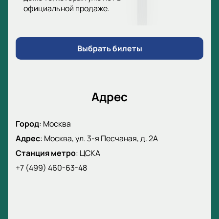
Билеты на матч ЦСКА — Балтика. Кубок
официальной продаже.
России
Купите билеты
через сайт.
Выберите место на схеме трибун.
Выбрать билеты
Забронируйте билет онлайн или по телефону.
Менеджеры помогут с выбором мест.
Цена зависит от выбранной зоны: VIP или
стандартная трибуна.
Адрес
Стоимость указана на сайте.
Город
:
Москва
Адрес
:
Москва, ул. 3-я Песчаная, д. 2А
Станция метро
:
ЦСКА
+7 (499) 460-63-48