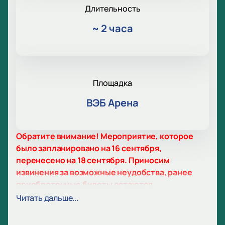
Длительность
~
2 часа
Площадка
ВЭБ Арена
Обратите внимание! Мероприятие, которое
было запланировано на 16 сентября,
перенесено на 18 сентября. Приносим
извинения за возможные неудобства, ранее
приобретенные билеты остаются
действительными.
Читать дальше...
Дата и время начала матча могут измениться!
Матч ЦСКА — Балтика. Кубок России