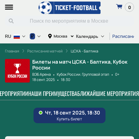
0
Расписание
₽
Москва
RU
Календарь
Главная
Расписание матчей
ЦСКА - Балтика
Билеты на матч ЦСКА - Балтика, Кубок
России
ВЭБ Арена
Кубок России. Групповой этап
0+
18 сент. 2025
18:30
МЕРОПРИЯТИИ
НАШИ ПРЕИМУЩЕСТВА
БЛИЖАЙШИЕ МЕРОПРИЯТИЯ