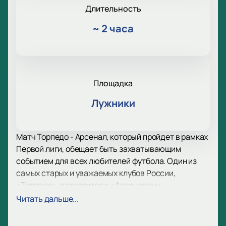
Длительность
~
2 часа
Площадка
Лужники
Матч Торпедо - Арсенал, который пройдет в рамках
Первой лиги, обещает быть захватывающим
событием для всех любителей футбола. Один из
самых старых и уважаемых клубов России,
«Торпедо», встретится с «Арсеналом»,
представляющим Тулу.
Читать дальше...
«Торпедо», основанный в 1924 году, является
трехкратным чемпионом СССР и обладателем