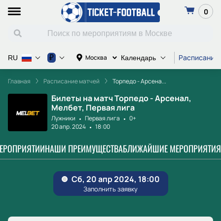
0
Расписание
₽
Москва
RU
Календарь
Главная
Расписание матчей
Торпедо - Арсена...
Билеты на матч Торпедо - Арсенал,
Мелбет, Первая лига
Лужники
Первая лига
0+
20 апр. 2024
18:00
МЕРОПРИЯТИИ
НАШИ ПРЕИМУЩЕСТВА
БЛИЖАЙШИЕ МЕРОПРИЯТИЯ