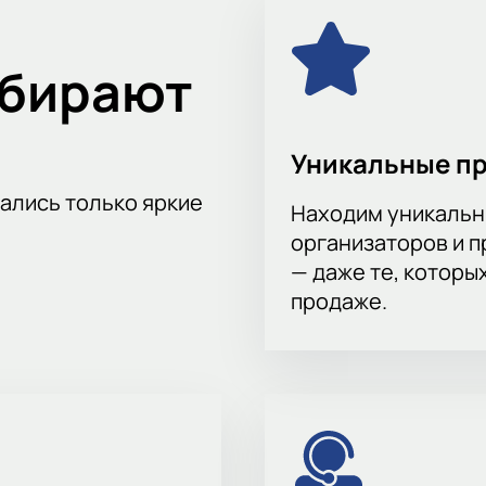
убок России 2023/2024, 14 марта в Открытие Банк Арена можн
ыбирают
Уникальные п
тались только яркие
Находим уникальн
организаторов и 
— даже те, которы
продаже.