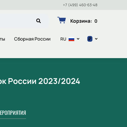
+7 (499) 460-63-48
Корзина
:
0
₽
еты
Сборная России
RU
$
€
₽
ок России 2023/2024
ЕРОПРИЯТИЯ