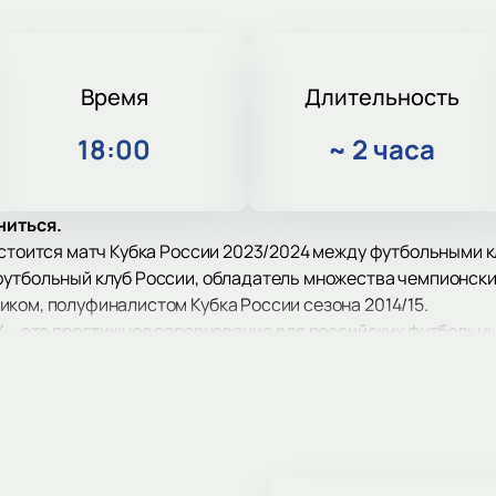
Время
Длительность
18:00
~
2 часа
ниться.
остоится матч Кубка России 2023/2024 между футбольными 
утбольный клуб России, обладатель множества чемпионских
ком, полуфиналистом Кубка России сезона 2014/15.
4 - это престижное соревнование для российских футбольны
урнир проводится по системе с выбыванием, начиная с 1/25
м России в матче за Суперкубок России.
 «Открытие Банк Арена», который является домашней арено
 360 зрителей и является вторым по вместимости в Москве 
и покупки билетов через наш сайт, вы можете приобрести би
ь это важное спортивное событие и поддержать свою люби