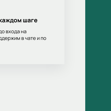
каждом шаге
до входа на
держим в чате и по