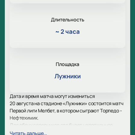
Длительность
~
2 часа
Площадка
Лужники
Дата и время матча могут измениться
20 августа на стадионе «Лужники» состоится матч
Первой лиги Мелбет, в котором сыграют Торпедо -
Нефтехимик.
Для обоих соперников это будет напряженное
противостояние, которое принесет победителю
Читать дальше...