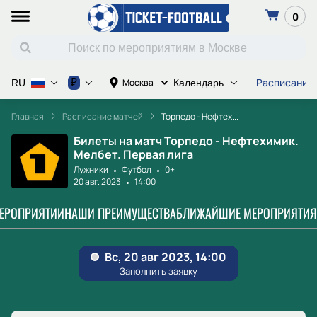
0
Расписание
₽
Москва
RU
Календарь
Главная
Расписание матчей
Торпедо - Нефтех...
Билеты на матч Торпедо - Нефтехимик.
Мелбет. Первая лига
Лужники
Футбол
0+
20 авг. 2023
14:00
МЕРОПРИЯТИИ
НАШИ ПРЕИМУЩЕСТВА
БЛИЖАЙШИЕ МЕРОПРИЯТИЯ