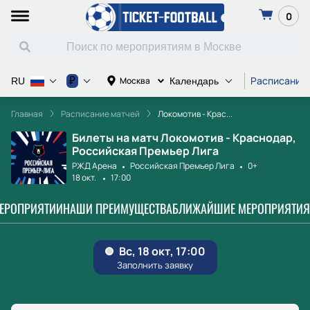
0
Расписание
₽
Москва
RU
Календарь
Главная
Расписание матчей
Локомотив - Крас...
Билеты на матч Локомотив - Краснодар,
Российская Премьер Лига
РЖД Арена
Российская Премьер Лига
0+
18 окт.
17:00
МЕРОПРИЯТИИ
НАШИ ПРЕИМУЩЕСТВА
БЛИЖАЙШИЕ МЕРОПРИЯТИЯ