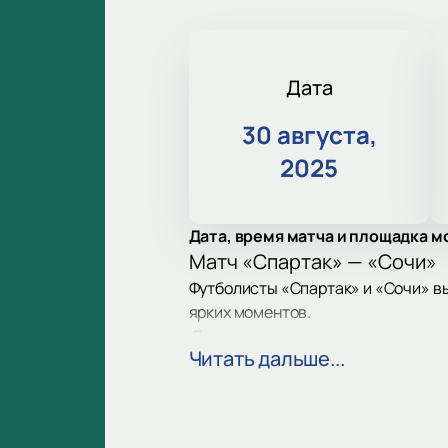
Дата
30 августа,
2025
Дата, время матча и площадка м
Матч «Спартак» — «Сочи»
Футболисты «Спартак» и «Сочи» вы
ярких моментов.
Дата и место матча
Читать дальше...
Футбол пройдет 29 августа. Стади
Участники встречи
«Спартак» — московский клуб
«Сочи» — команда с юга. Сер