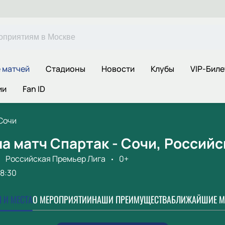
 матчей
Стадионы
Новости
Клубы
VIP-Бил
ии
Fan ID
Сочи
а матч Спартак - Сочи, Россий
Российская Премьер Лига
0+
18:30
 И МЕСТА
О МЕРОПРИЯТИИ
НАШИ ПРЕИМУЩЕСТВА
БЛИЖАЙШИЕ М