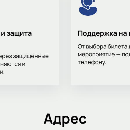
те частью большого футбольного события!
 и защита
Поддержка на 
От выбора билета 
мероприятие — под
через защищённые
телефону.
аняются и
и.
Адрес