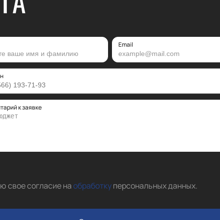
ГА
Email
н
тарий к заявке
аю свое согласие на
обработку
персональных данных
.