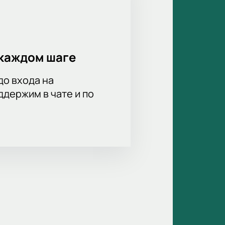
каждом шаге
до входа на
держим в чате и по