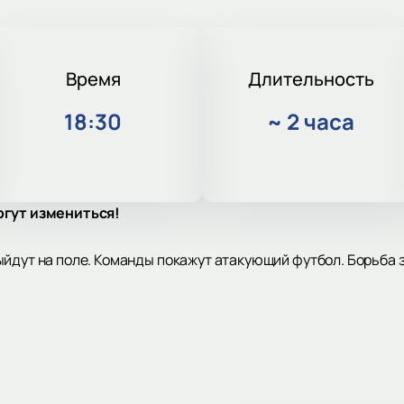
Время
Длительность
18:30
~
2 часа
огут измениться!
йдут на поле. Команды покажут атакующий футбол. Борьба з
он — «Лукойл Арена». Москва, шоссе Волоколамское, дом 69.
. Основан в 1922 году. Многократный чемпион России. Поб
ебряный призер чемпионата страны.