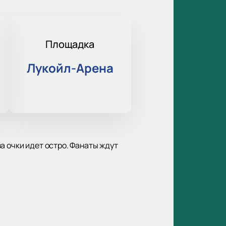
Площадка
Лукойл-Арена
а очки идет остро. Фанаты ждут
едитель международных турниров.