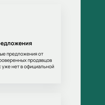
уем. Болельщики увидят настоящую
редложения
ые предложения от
проверенных продавцов
этом стадионе оставляет
х уже нет в официальной