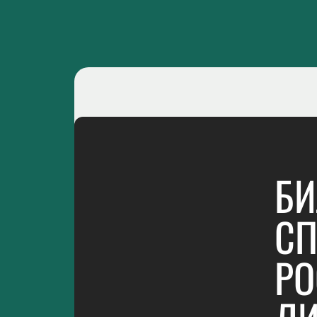
БИ
СП
РО