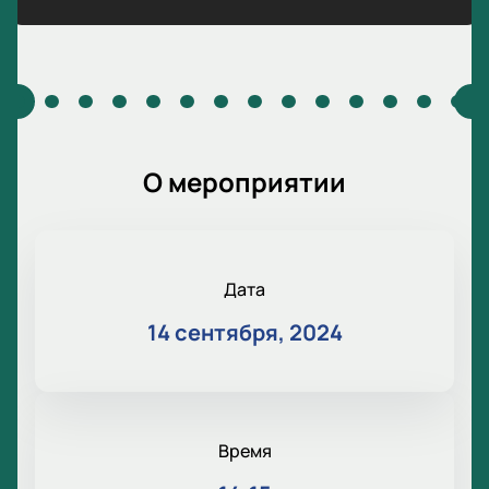
О мероприятии
Дата
14 сентября, 2024
Время