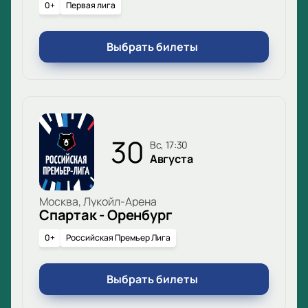
0+
Первая лига
Выбрать билеты
30
вс, 17:30
Августа
Москва, Лукойл-Арена
Спартак - Оренбург
0+
Российская Премьер Лига
Выбрать билеты