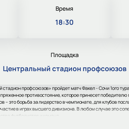
Время
18:30
Площадка
Центральный стадион профсоюзов
 стадион профсоюзов» пройдет матч Факел - Сочи 1ого тура
напряженное противостояние, которое принесет победителю 
в – это борьба за лидерство в чемпионате, для клубов посл
частие в играх высшего дивизиона. В любом случае это сопе
ства футболистов и команд.
Кубка России сражаются сильнейшие клубы страны, и эта иг