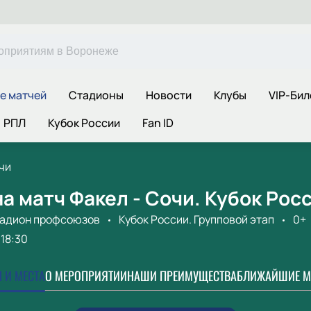
е матчей
Стадионы
Новости
Клубы
VIP-Бил
РПЛ
Кубок России
Fan ID
чи
а матч Факел - Сочи. Кубок Росс
тадион профсоюзов
Кубок России. Групповой этап
0+
18:30
 И МЕСТА
О МЕРОПРИЯТИИ
НАШИ ПРЕИМУЩЕСТВА
БЛИЖАЙШИЕ М