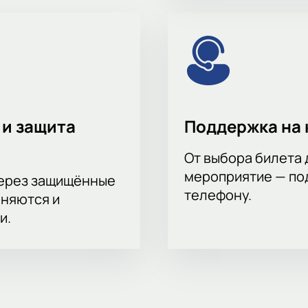
 и защита
Поддержка на 
От выбора билета 
мероприятие — под
через защищённые
телефону.
аняются и
и.