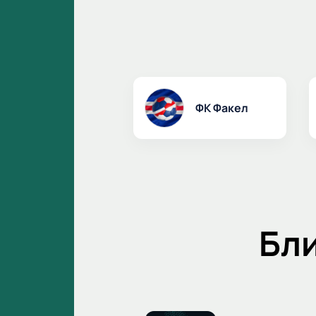
ФК Факел
Бл