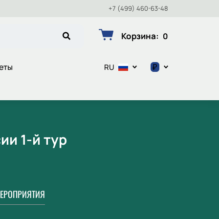
+7 (499) 460-63-48
Корзина
:
0
₽
еты
RU
$
€
₽
ии 1-й тур
ЕРОПРИЯТИЯ