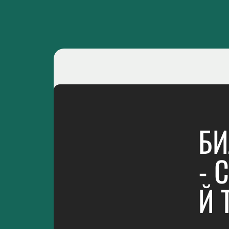
БИ
- 
Й 