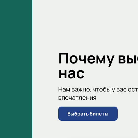
зрителям яркие впечатления от п
Узнайте, кому достанется победа в
Почему в
нас
Нам важно, чтобы у вас ос
впечатления
Выбрать билеты