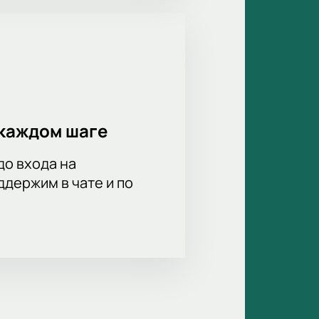
каждом шаге
до входа на
держим в чате и по