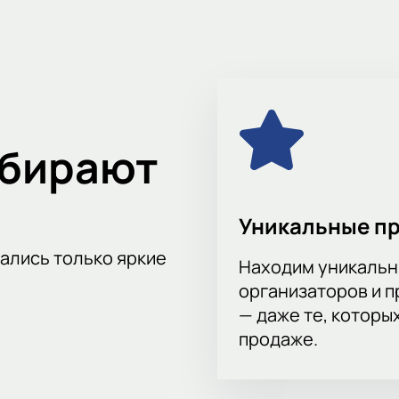
рофессионального футбола.
 матче Факел - Сочи, побывав на трибунах стадиона. Билеты 
ыбирают
Уникальные п
тались только яркие
Находим уникальн
организаторов и 
— даже те, которы
продаже.