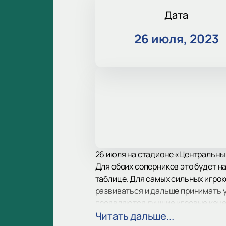
Дата
26 июля, 2023
26 июля на стадионе «Центральный
Для обоих соперников это будет 
таблице. Для самых сильных игроко
развиваться и дальше принимать у
проявляются лучшие игровые каче
В рамках регулярного чемпионата 
Читать дальше...