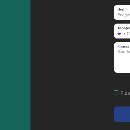
Имя
Телефо
Коммен
Я д