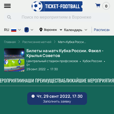
0
Расписание
₽
Воронеж
RU
Календарь
Главная
Расписание матчей
Матч Кубка Росси...
Билеты на матч Кубка России. Факел -
Крылья Советов
Центральный стадион профсоюзов
Кубок России
0+
29 сент. 2022
17:30
МЕРОПРИЯТИИ
НАШИ ПРЕИМУЩЕСТВА
БЛИЖАЙШИЕ МЕРОПРИЯТИЯ