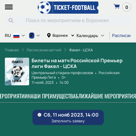
0
Расписание
₽
Воронеж
RU
Календарь
Главная
Расписание матчей
Факел - ЦСКА
Билеты на матч Российской Премьер
лиги Факел - ЦСКА
Центральный стадион профсоюзов
Российская
Премьер Лига
0+
11 нояб. 2023
14:00
МЕРОПРИЯТИИ
НАШИ ПРЕИМУЩЕСТВА
БЛИЖАЙШИЕ МЕРОПРИЯТИЯ