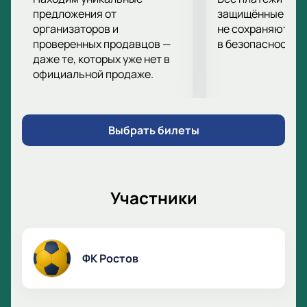
недели.
предложения от
защищённые шлю
организаторов и
не сохраняются 
проверенных продавцов —
в безопасности.
даже те, которых уже нет в
официальной продаже.
Выбрать билеты
Участники
ФК Ростов