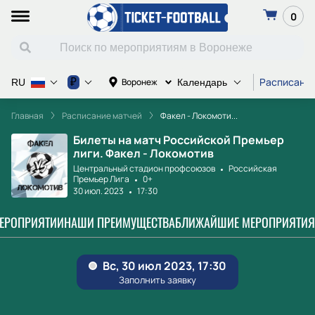
0
Расписание
₽
Воронеж
RU
Календарь
Главная
Расписание матчей
Факел - Локомоти...
Билеты на матч Российской Премьер
лиги. Факел - Локомотив
Центральный стадион профсоюзов
Российская
Премьер Лига
0+
30 июл. 2023
17:30
МЕРОПРИЯТИИ
НАШИ ПРЕИМУЩЕСТВА
БЛИЖАЙШИЕ МЕРОПРИЯТИЯ