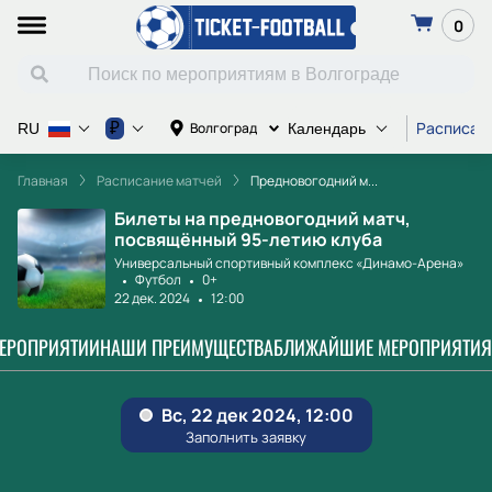
0
Расписан
₽
Волгоград
RU
Календарь
Главная
Расписание матчей
Предновогодний м...
Билеты на предновогодний матч,
посвящённый 95-летию клуба
Универсальный спортивный комплекс «Динамо-Арена»
Футбол
0+
22 дек. 2024
12:00
МЕРОПРИЯТИИ
НАШИ ПРЕИМУЩЕСТВА
БЛИЖАЙШИЕ МЕРОПРИЯТИЯ