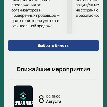
исторического события, мы предлагаем
купить
предложения от
защищённые шлю
билеты
организаторов и
на нашем сайте. Это удобный и быстрый
не сохраняются 
проверенных продавцов —
в безопасности.
способ обеспечить себе место на трибунах и
даже те, которых уже нет в
насладиться атмосферой праздника.
официальной продаже.
Выбрать билеты
Ближайшие мероприятия
8
сб, 19:00
Августа