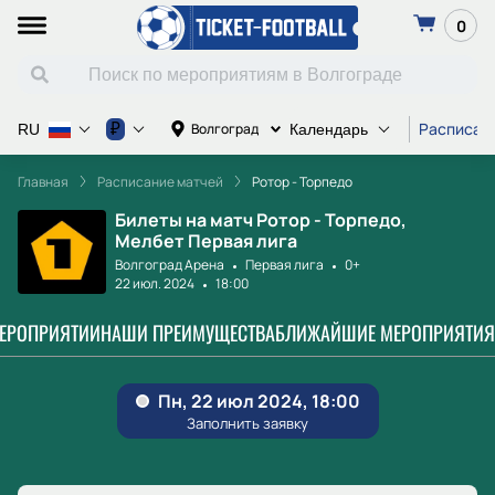
0
Расписан
₽
Волгоград
RU
Календарь
Главная
Расписание матчей
Ротор - Торпедо
Билеты на матч Ротор - Торпедо,
Мелбет Первая лига
Волгоград Арена
Первая лига
0+
22 июл. 2024
18:00
МЕРОПРИЯТИИ
НАШИ ПРЕИМУЩЕСТВА
БЛИЖАЙШИЕ МЕРОПРИЯТИЯ