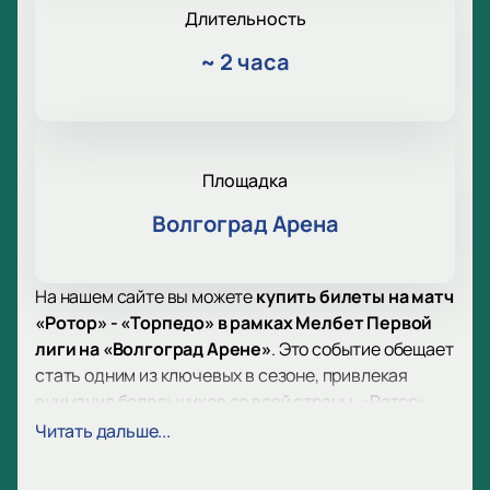
Длительность
~
2 часа
Площадка
Волгоград Арена
На нашем сайте вы можете
купить билеты на матч
«Ротор» - «Торпедо» в рамках Мелбет Первой
лиги на «Волгоград Арене»
. Это событие обещает
стать одним из ключевых в сезоне, привлекая
внимание болельщиков со всей страны. «Ротор»,
представляющий Волгоград, имеет богатую
Читать дальше...
историю и множество достижений, включая звание
двукратного серебряного и бронзового призёра