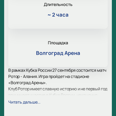
Длительность
~
2 часа
Площадка
Волгоград Арена
В рамках Кубка России 27 сентября состоится матч
Ротор - Алания. Игра пройдет на стадионе
«Волгоград Арены».
Клуб Ротор имеет славную историю и не первый год
принимает участие в Кубке России, неизменно
радуя своих поклонников яркими интригующими
Читать дальше...
матчами и впечатляющими победами. Безусловно,
не обходится и без досадных поражений. Именно в