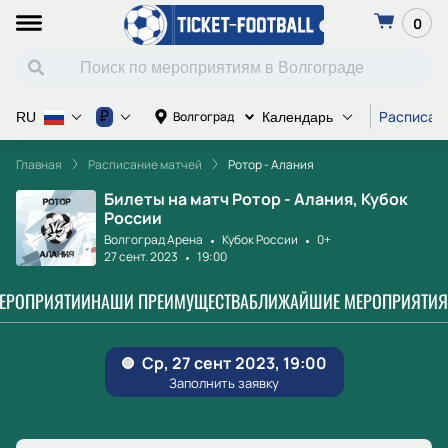
0
Расписан
₽
Волгоград
RU
Календарь
Главная
Расписание матчей
Ротор - Алания
Билеты на матч Ротор - Алания, Кубок
России
Волгоград Арена
Кубок России
0+
27 сент. 2023
19:00
МЕРОПРИЯТИИ
НАШИ ПРЕИМУЩЕСТВА
БЛИЖАЙШИЕ МЕРОПРИЯТИЯ