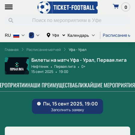
0
Расписание ма
₽
Уфа
RU
Календарь
Главная
Расписание матчей
Уфа - Урал
Билеты на матч Уфа - Урал, Первая лига
Нефтяник
Первая лига
0+
15 сент. 2025
19:00
МЕРОПРИЯТИИ
НАШИ ПРЕИМУЩЕСТВА
БЛИЖАЙШИЕ МЕРОПРИЯТИЯ