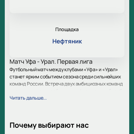
Площадка
Нефтяник
Матч Уфа - Урал. Первая лига
Футбольный матч между клубами «Уфа» и «Урал»
станет ярким событием сезона среди сильнейших
команд России. Встреча двух амбициозных команд
всегда приносит особую атмосферу, азарт и борьбу
Читать дальше...
за важные очки. Ожидайте насыщенную игру с
интересными моментами и эмоциями на поле.
Дата и место проведения игры
Матч пройдет в Уфе по адресу: ул. Комарова, д. 9.
Почему выбирают нас
Этот стадион известен болельщикам своим