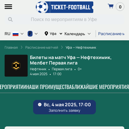
0
Расписание ма
₽
Уфа
RU
Календарь
Главная
Расписание матчей
Уфа — Нефтехимик
Билеты на матч Уфа — Нефтехимик,
Мелбет Первая лига
Нефтяник
Первая лига
0+
4 мая 2025
17:00
МЕРОПРИЯТИИ
НАШИ ПРЕИМУЩЕСТВА
БЛИЖАЙШИЕ МЕРОПРИЯТИЯ