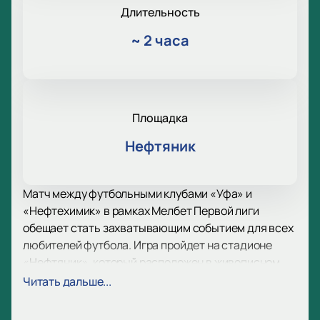
Длительность
~
2 часа
Площадка
Нефтяник
Матч между футбольными клубами «Уфа» и
«Нефтехимик» в рамках Мелбет Первой лиги
обещает стать захватывающим событием для всех
любителей футбола. Игра пройдет на стадионе
«Нефтяник», который расположен в живописном
районе города Уфа. Этот стадион, известный своей
Читать дальше...
современной инфраструктурой и удобным
расположением, способен вместить более 15 тысяч