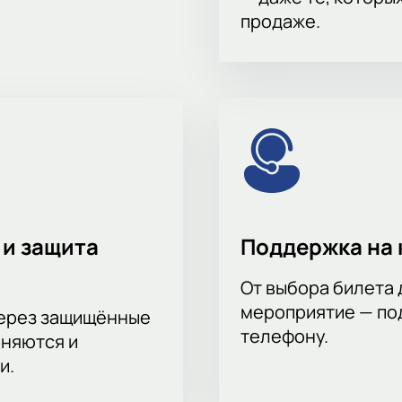
продаже.
 и защита
Поддержка на 
От выбора билета 
мероприятие — под
через защищённые
телефону.
аняются и
и.