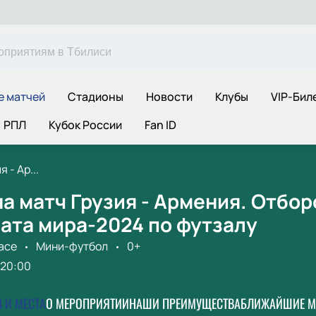
е матчей
Стадионы
Новости
Клубы
VIP-Бил
РПЛ
Кубок России
Fan ID
 - Ар...
а матч Грузия - Армения. Отбо
ата мира-2024 по футзалу
lace
Мини-футбол
0+
20:00
 И МЕСТА
О МЕРОПРИЯТИИ
НАШИ ПРЕИМУЩЕСТВА
БЛИЖАЙШИЕ М