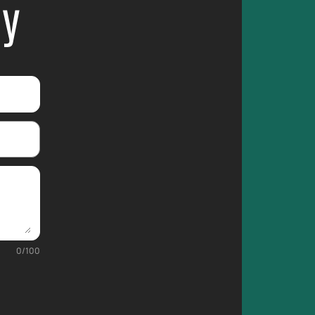
ЛУ
0
/
100