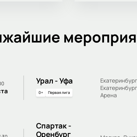
ижайшие мероприя
Урал - Уфа
Екатеринбург
:00
Екатеринбур
ста
0+
Первая лига
Арена
Спартак -
Оренбург
17:30