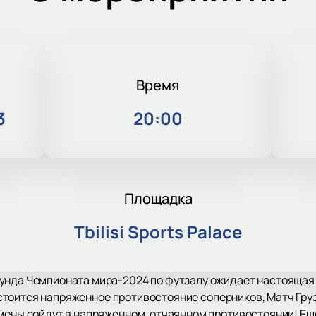
Время
3
20:00
Площадка
Tbilisi Sports Palace
унда Чемпионата мира-2024 по футзалу ожидает настоящая
 состоится напряженное противостояние соперников, Матч Гру
мены сойдут в напряженном, отчаянном противостоянии! Еще 