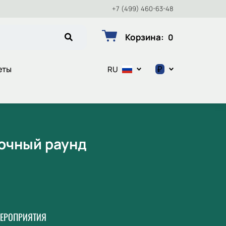
+7 (499) 460-63-48
Корзина
:
0
₽
еты
RU
$
€
₽
рочный раунд
ЕРОПРИЯТИЯ