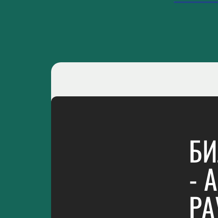
БИ
- 
РА