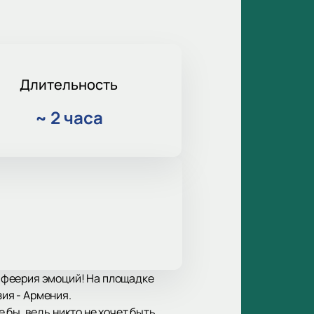
Длительность
~
2 часа
 феерия эмоций! На площадке
зия - Армения.
бы, ведь никто не хочет быть