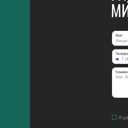
МИ
Имя
Телефо
Коммен
Я д