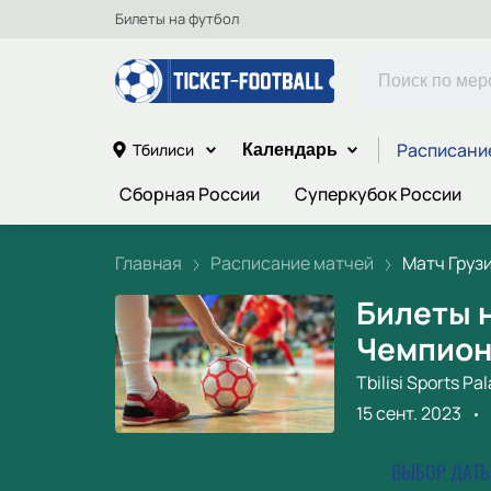
Билеты на футбол
Расписани
Тбилиси
Календарь
Сборная России
Суперкубок России
Главная
Расписание матчей
Матч Грузия
Билеты н
Чемпион
Tbilisi Sports Pa
15 сент. 2023
ВЫБОР ДАТЫ