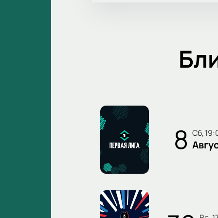
Бл
8
сб, 19
Авгу
вс, 