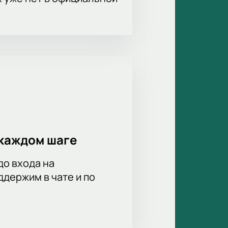
каждом шаге
до входа на
держим в чате и по