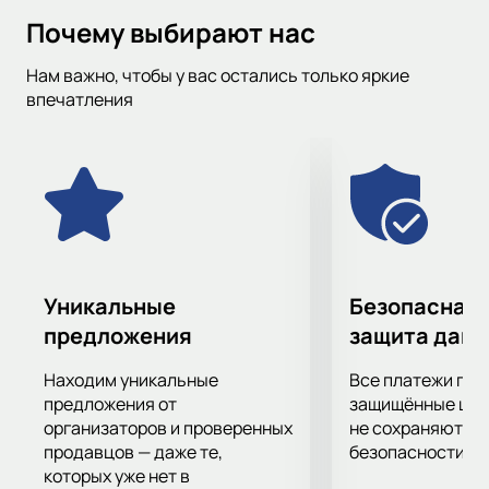
информацию, чтобы вы могли следить за матчами любимых
Почему выбирают нас
команд и не пропустить важные игры. Для удобства, вы
также можете фильтровать события по дате, городу, месту
Нам важно, чтобы у вас остались только яркие
проведения и турниру.
впечатления
Уникальные
Безопасная 
предложения
защита дан
Находим уникальные
Все платежи про
предложения от
защищённые шлю
организаторов и проверенных
не сохраняются 
продавцов — даже те,
безопасности.
которых уже нет в