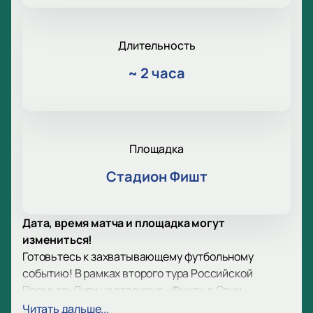
Длительность
~
2 часа
Площадка
Стадион Фишт
Дата, время матча и площадка могут
измениться!
Готовьтесь к захватывающему футбольному
событию! В рамках второго тура Российской
Премьер-Лиги на стадионе «Фишт» в Сочи
состоится матч между командами Сочи и Акрон.
Читать дальше...