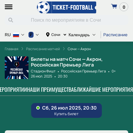
0
Расписание м
₽
Сочи
RU
Календарь
Главная
Расписание матчей
Сочи — Акрон
Билеты на матч Сочи — Акрон,
Российская Премьер Лига
Стадион Фишт
Российская Премьер Лига
0+
26 июл. 2025
20:30
МЕРОПРИЯТИИ
НАШИ ПРЕИМУЩЕСТВА
БЛИЖАЙШИЕ МЕРОПРИЯТИЯ