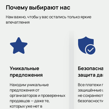
информацию, чтобы вы могли следить за матчами любимых
Почему выбирают нас
команд и не пропустить важные игры. Для удобства, вы
также можете фильтровать события по дате, городу, месту
Нам важно, чтобы у вас остались только яркие
проведения и турниру.
впечатления
Уникальные
Безопасная 
предложения
защита дан
Находим уникальные
Все платежи про
предложения от
защищённые шлю
организаторов и проверенных
не сохраняются 
продавцов — даже те,
безопасности.
которых уже нет в