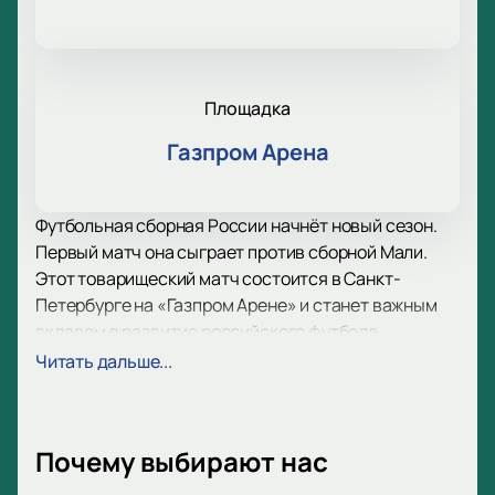
Площадка
Газпром Арена
Футбольная сборная России начнёт новый сезон.
Первый матч она сыграет против сборной Мали.
Этот товарищеский матч состоится в Санкт-
Петербурге на «Газпром Арене» и станет важным
вкладом в развитие российского футбола.
Осталось немного времени, чтобы забронировать
Читать дальше...
билеты — спешите занять удобные места!
Национальная команда Мали была создана в 1962
году, однако до начала 2000-х ей не удавалось
Почему выбирают нас
попасть в Чемпионат мира, а после прохождения
отбора малийские футболисты особых высот не