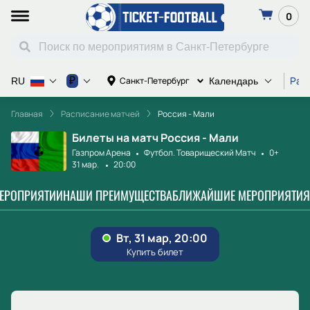
0
Рас
₽
Санкт-Петербург
RU
Календарь
Главная
Расписание матчей
Россия - Мали
Билеты на матч Россия - Мали
Газпром Арена
Футбол. Товарищеский Матч
0+
31 мар.
20:00
МЕРОПРИЯТИИ
НАШИ ПРЕИМУЩЕСТВА
БЛИЖАЙШИЕ МЕРОПРИЯТИЯ