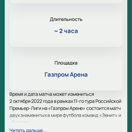
Длительность
~
2 часа
Площадка
Газпром Арена
Время и дата матча может измениться
2 октября 2022 года в рамках 11-го тура Российской
Премьер-Лиги на «Газпром Арене» состоится матч
двух знаменитых в мире футбола команд «Зенит» и
«Ростов».
«Зенит» - советский и российский
Читать дальше...