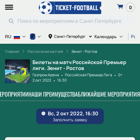
0
Рас
₽
Санкт-Петербург
RU
Календарь
Главная
Расписание матчей
Зенит - Ростов
Билеты на матч Российской Премьер
лиги. Зенит - Ростов
Газпром Арена
Российская Премьер Лига
0+
2 окт. 2022
16:30
МЕРОПРИЯТИИ
НАШИ ПРЕИМУЩЕСТВА
БЛИЖАЙШИЕ МЕРОПРИЯТИЯ