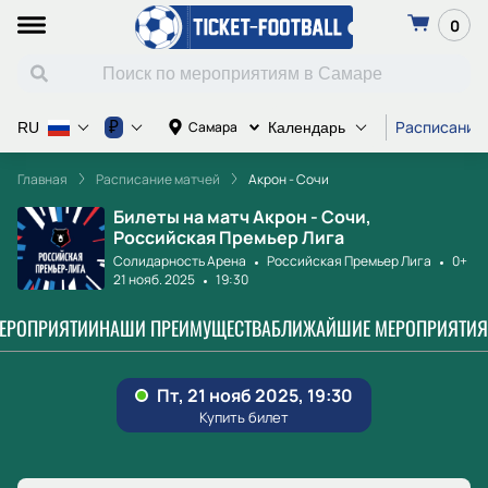
0
Расписание
₽
Самара
RU
Календарь
Главная
Расписание матчей
Акрон - Сочи
Билеты на матч Акрон - Сочи,
Российская Премьер Лига
Солидарность Арена
Российская Премьер Лига
0+
21 нояб. 2025
19:30
МЕРОПРИЯТИИ
НАШИ ПРЕИМУЩЕСТВА
БЛИЖАЙШИЕ МЕРОПРИЯТИЯ