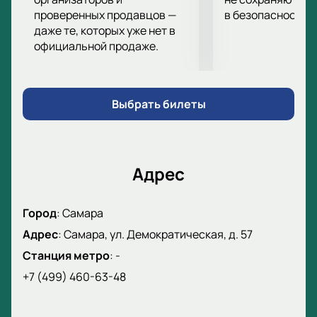
Купол напоминает о космосе Самары. Вместимость
проверенных продавцов —
в безопасности.
— почти 45 тысяч зрителей. Натуральный газон с
даже те, которых уже нет в
официальной продаже.
подогревом и орошением создает комфорт.
Покупка билетов на матч Акрон — Сочи
Купите билеты онлайн
. Оформите заказ на
сайте.
Выбрать билеты
Выберите места на схеме трибун.
Забронируйте заранее лучшие сектора.
Для VIP доступны отдельные ложи с отличным
обзором поля.
Адрес
Позвоните по телефону для заказа билетов и
выбора мест.
Город
:
Самара
Адрес
:
Самара, ул. Демократическая, д. 57
Станция метро
:
-
+7 (499) 460-63-48