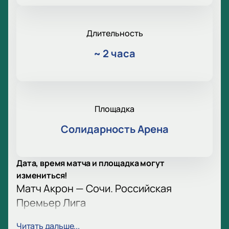
Длительность
~
2 часа
Площадка
Солидарность Арена
Дата, время матча и площадка могут
измениться!
Матч Акрон — Сочи. Российская
Премьер Лига
В 16-м туре РПЛ встречаются «Акрон» и «Сочи».
Читать дальше...
Обе команды стремятся к победе. Футболисты