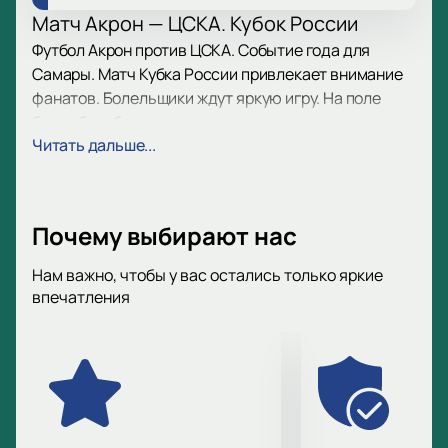
Матч Акрон — ЦСКА. Кубок России
Футбол Акрон против ЦСКА. Событие года для
Самары. Матч Кубка России привлекает внимание
фанатов. Болельщики ждут яркую игру. На поле
будет борьба.
Читать дальше...
Дата и место игры
Самара принимает матч на стадионе по адресу:
улица Демократическая, дом 57. Футбол соберет
Почему выбирают нас
много зрителей.
Нам важно, чтобы у вас остались только яркие
Команды на поле
впечатления
Акрон и ЦСКА выходят играть. Оба клуба
показывают сильный футбол. Акрон хочет
победить дома. ЦСКА подтверждает лидерство
РПЛ.
Стадион Солидарность Арена