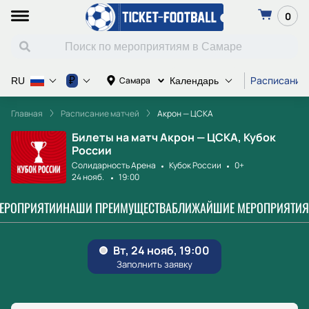
0
Расписание
₽
Самара
RU
Календарь
Главная
Расписание матчей
Акрон — ЦСКА
Билеты на матч Акрон — ЦСКА, Кубок
России
Солидарность Арена
Кубок России
0+
24 нояб.
19:00
МЕРОПРИЯТИИ
НАШИ ПРЕИМУЩЕСТВА
БЛИЖАЙШИЕ МЕРОПРИЯТИЯ