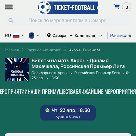
0
Расписание
₽
Самара
RU
Календарь
Главная
Расписание матчей
Акрон - Динамо М...
Билеты на матч Акрон - Динамо
Махачкала, Российская Премьер Лига
Солидарность Арена
Российская Премьер Лига
0+
23 апр.
18:30
МЕРОПРИЯТИИ
НАШИ ПРЕИМУЩЕСТВА
БЛИЖАЙШИЕ МЕРОПРИЯТИЯ