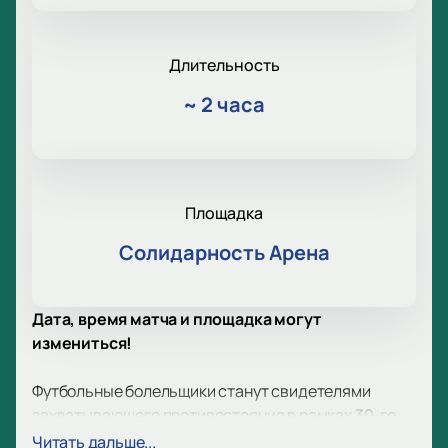
Длительность
~
2 часа
Площадка
Солидарность Арена
Дата, время матча и площадка могут
измениться!
Футбольные болельщики станут свидетелями
захватывающего противостояния в рамках 30-го
тура Российской Премьер-Лиги. На поле
Читать дальше...