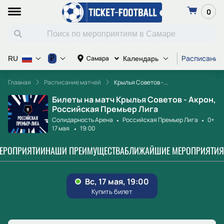
0
Расписание
₽
Самара
RU
Календарь
Главная
Расписание матчей
Крылья Советов -...
Билеты на матч Крылья Советов - Акрон,
Российская Премьер Лига
Солидарность Арена
Российская Премьер Лига
0+
17 мая
19:00
МЕРОПРИЯТИИ
НАШИ ПРЕИМУЩЕСТВА
БЛИЖАЙШИЕ МЕРОПРИЯТИЯ