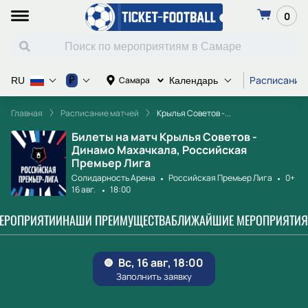
0
Расписание
₽
Самара
RU
Календарь
Главная
Расписание матчей
Крылья Советов -...
Билеты на матч Крылья Советов -
Динамо Махачкала, Российская
Премьер Лига
Солидарность Арена
Российская Премьер Лига
0+
16 авг.
18:00
МЕРОПРИЯТИИ
НАШИ ПРЕИМУЩЕСТВА
БЛИЖАЙШИЕ МЕРОПРИЯТИЯ