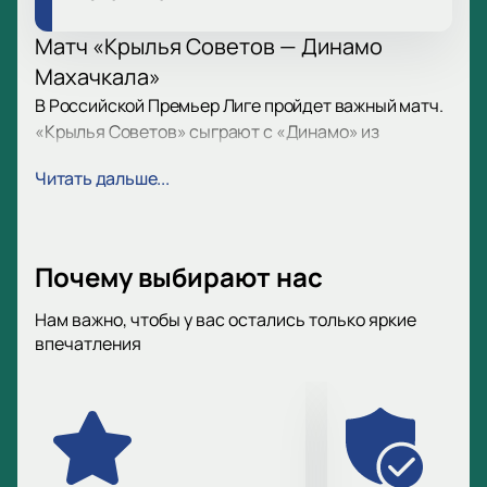
Матч «Крылья Советов — Динамо
Махачкала»
В Российской Премьер Лиге пройдет важный матч.
«Крылья Советов» сыграют с «Динамо» из
Махачкалы. Болельщики с нетерпением ждут игры,
Читать дальше...
обсуждая прогнозы. Обе команды обещают
зрелищную и захватывающую встречу.
Дата и место игры
Почему выбирают нас
Стадион «Солидарность Арена». Адрес:
Нам важно, чтобы у вас остались только яркие
Демократическая улица, 57, Самара. Время начала
впечатления
уточните на сайте.
Клубы на поле
«Крылья Советов» — клуб Самары. Бронзовые
призёры России 2004 года. Финалисты Кубка