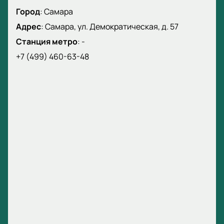
Корпоративным клиентам предложим
Город
:
Самара
специальные условия.
Адрес
Забронируйте билеты онлайн или по
:
Самара, ул. Демократическая, д. 57
телефону.
Станция метро
:
-
Менеджер подскажет лучшие места.
+7 (499) 460-63-48
Цена зависит от выбранного сектора.