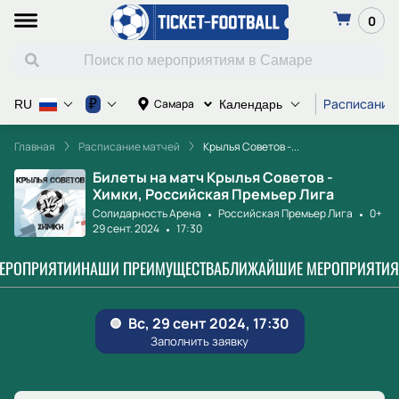
0
Расписание
₽
Самара
RU
Календарь
Главная
Расписание матчей
Крылья Советов -...
Билеты на матч Крылья Советов -
Химки, Российская Премьер Лига
Солидарность Арена
Российская Премьер Лига
0+
29 сент. 2024
17:30
МЕРОПРИЯТИИ
НАШИ ПРЕИМУЩЕСТВА
БЛИЖАЙШИЕ МЕРОПРИЯТИЯ