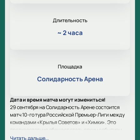
Длительность
~
2 часа
Площадка
Солидарность Арена
Дата и время матча могут измениться!
29 сентября на Солидарность Арене состоится
матч 10-го тура Российской Премьер-Лиги между
командами «Крылья Советов» и «Химки». Это
противостояние обещает стать ярким событием
для всех любителей футбола. «Крылья Советов»,
Читать дальше...