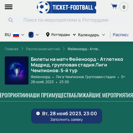
0
Расписан
₽
Роттердам
RU
Календарь
Главная
Расписание матчей
Фейеноорд - Атле...
Билеты на матч Фейеноорд - Атлетико
Мадрид, групповая стадия Лиги
Чемпионов: 5-й тур
Фейеноорд
Лига Чемпионов. Групповая стадия
0+
28 нояб. 2023
23:00
МЕРОПРИЯТИИ
НАШИ ПРЕИМУЩЕСТВА
БЛИЖАЙШИЕ МЕРОПРИЯТИЯ