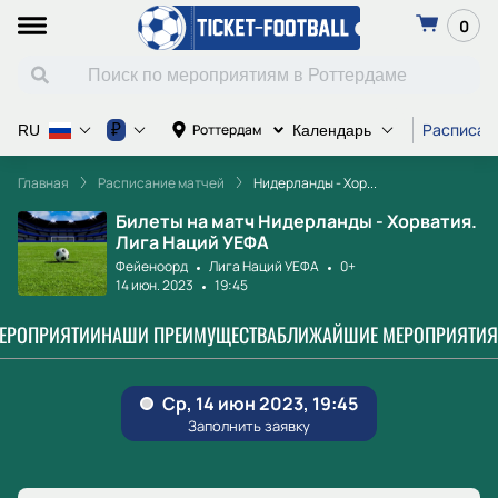
0
Расписан
₽
Роттердам
RU
Календарь
Главная
Расписание матчей
Нидерланды - Хор...
Билеты на матч Нидерланды - Хорватия.
Лига Наций УЕФА
Фейеноорд
Лига Наций УЕФА
0+
14 июн. 2023
19:45
МЕРОПРИЯТИИ
НАШИ ПРЕИМУЩЕСТВА
БЛИЖАЙШИЕ МЕРОПРИЯТИЯ