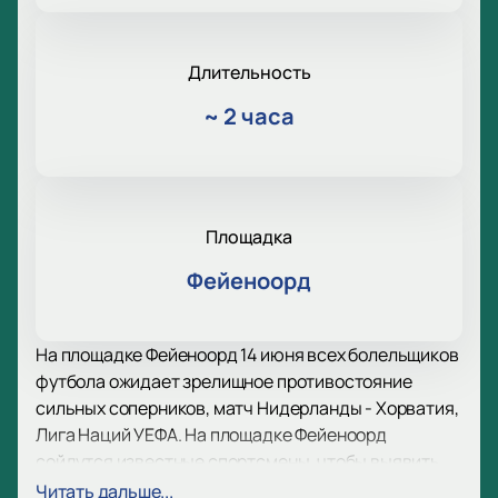
Длительность
~
2 часа
Площадка
Фейеноорд
На площадке Фейеноорд 14 июня всех болельщиков
футбола ожидает зрелищное противостояние
сильных соперников, матч Нидерланды - Хорватия,
Лига Наций УЕФА. На площадке Фейеноорд
сойдутся известные спортсмены, чтобы выявить
лучшего среди лучших!
Читать дальше...