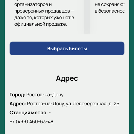
важное событие, мы предлагаем возможность
организаторов и
не сохраняются 
проверенных продавцов —
в безопасности.
приобрести билеты на матч Ростов - Балтика
на
даже те, которых уже нет в
нашем сайте. У нас вы можете совершить покупку
официальной продаже.
быстро и безопасно, с минимальными усилиями.
Не упустите возможность стать свидетелем
захватывающего противостояния между
«Ростовом» и «Балтикой»! Купите билеты прямо
Выбрать билеты
сейчас на нашем сайте и готовьтесь к
незабываемому футбольному опыту!
Адрес
Город
:
Ростов-на-Дону
Адрес
:
Ростов-на-Дону, ул. Левобережная, д. 2Б
Станция метро
:
-
+7 (499) 460-63-48