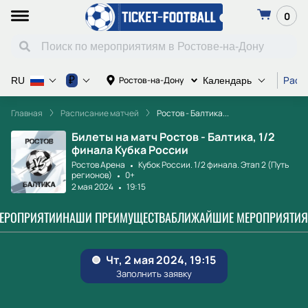
0
Расп
₽
Ростов-на-Дону
RU
Календарь
Главная
Расписание матчей
Ростов - Балтика...
Билеты на матч Ростов - Балтика, 1/2
финала Кубка России
Ростов Арена
Кубок России. 1/2 финала. Этап 2 (Путь
регионов)
0+
2 мая 2024
19:15
МЕРОПРИЯТИИ
НАШИ ПРЕИМУЩЕСТВА
БЛИЖАЙШИЕ МЕРОПРИЯТИЯ